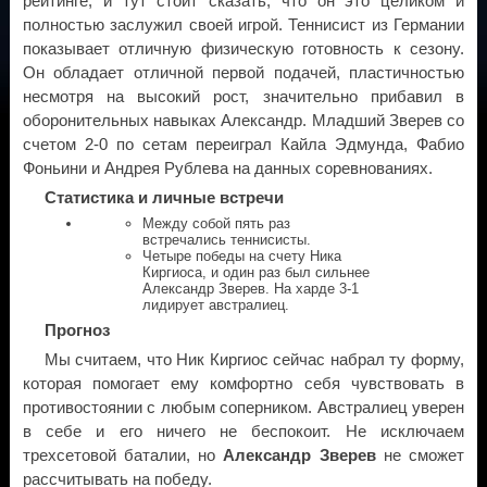
рейтинге, и тут стоит сказать, что он это целиком и
полностью заслужил своей игрой. Теннисист из Германии
показывает отличную физическую готовность к сезону.
Он обладает отличной первой подачей, пластичностью
несмотря на высокий рост, значительно прибавил в
оборонительных навыках Александр. Младший Зверев со
счетом 2-0 по сетам переиграл Кайла Эдмунда, Фабио
Фоньини и Андрея Рублева на данных соревнованиях.
Статистика и личные встречи
Между собой пять раз
встречались теннисисты.
Четыре победы на счету Ника
Киргиоса, и один раз был сильнее
Александр Зверев. На харде 3-1
лидирует австралиец.
Прогноз
Мы считаем, что Ник Киргиос сейчас набрал ту форму,
которая помогает ему комфортно себя чувствовать в
противостоянии с любым соперником. Австралиец уверен
в себе и его ничего не беспокоит. Не исключаем
трехсетовой баталии, но
Александр Зверев
не сможет
рассчитывать на победу.